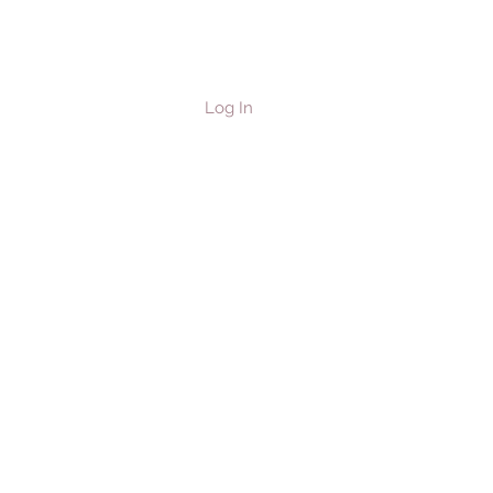
Log In
les & Horses
Contact